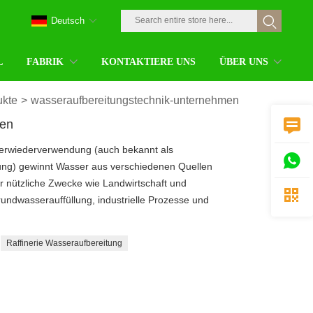
Deutsch
L
FABRIK
KONTAKTIERE UNS
ÜBER UNS
ukte
>
wasseraufbereitungstechnik-unternehmen
en

rwiederverwendung (auch bekannt als

ng) gewinnt Wasser aus verschiedenen Quellen
r nützliche Zwecke wie Landwirtschaft und

ndwasserauffüllung, industrielle Prozesse und
Raffinerie Wasseraufbereitung