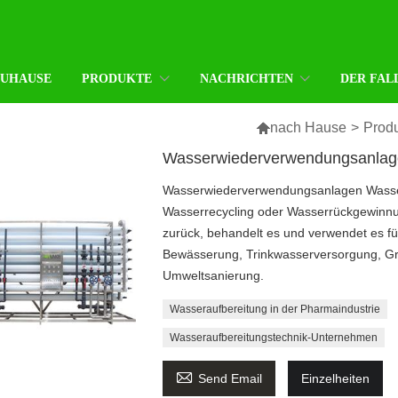
ZUHAUSE
PRODUKTE
NACHRICHTEN
DER FAL

nach Hause
>
Prod
Wasserwiederverwendungsanlag
Wasserwiederverwendungsanlagen Wasse
Wasserrecycling oder Wasserrückgewinnu
zurück, behandelt es und verwendet es fü
Bewässerung, Trinkwasserversorgung, Gru
Umweltsanierung.
Wasseraufbereitung in der Pharmaindustrie
Wasseraufbereitungstechnik-Unternehmen

Send Email
Einzelheiten