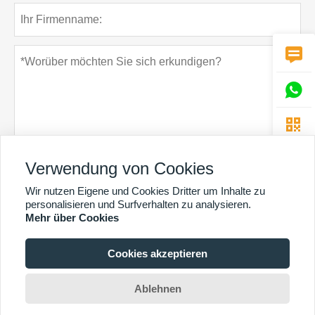



Verwendung von Cookies
Datenschutz-Bestimmungen
einreichen
Wir nutzen Eigene und Cookies Dritter um Inhalte zu
personalisieren und Surfverhalten zu analysieren.
Mehr über Cookies
Cookies akzeptieren
MEHR DIENSTLEISTUNGEN
Copyright By © Guangzhou Chunke Environmental Technology Co. Ltd. E-Mail:
Ablehnen
david@gzchunke.com