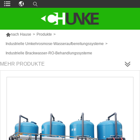

nach Hause
>
Produkte
>
Industrielle Umkehrosmose-Wasseraufbereitungssysteme
>
Industrielle Brackwasser-RO-Behandlungssysteme
MEHR PRODUKTE