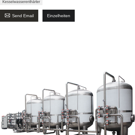
Kesselwasserenthärter

Send Email
Einzelheiten