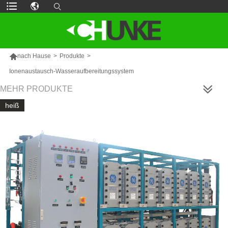

nach Hause
>
Produkte
>
Ionenaustausch-Wasseraufbereitungssystem
MEHR PRODUKTE
heiß