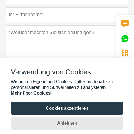



Verwendung von Cookies
Wir nutzen Eigene und Cookies Dritter um Inhalte zu
Datenschutz-Bestimmungen
einreichen
personalisieren und Surfverhalten zu analysieren.
Mehr über Cookies
Cookies akzeptieren
MEHR DIENSTLEISTUNGEN
Copyright By © Guangzhou Chunke Environmental Technology Co. Ltd. E-Mail:
Ablehnen
david@gzchunke.com