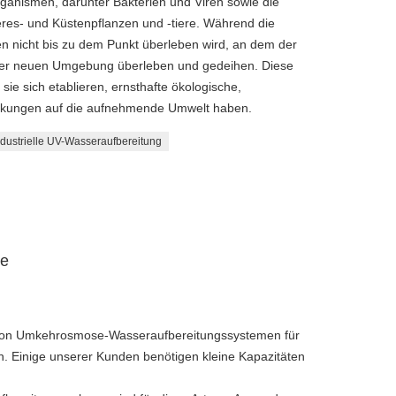
rganismen, darunter Bakterien und Viren sowie die
res- und Küstenpflanzen und -tiere. Während die
 nicht bis zu dem Punkt überleben wird, an dem der
ihrer neuen Umgebung überleben und gedeihen. Diese
sie sich etablieren, ernsthafte ökologische,
wirkungen auf die aufnehmende Umwelt haben.
ndustrielle UV-Wasseraufbereitung
ne
er von Umkehrosmose-Wasseraufbereitungssystemen für
. Einige unserer Kunden benötigen kleine Kapazitäten