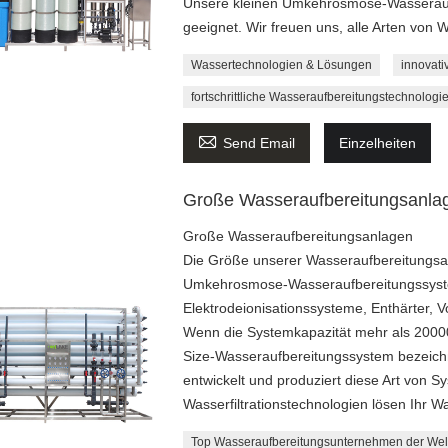
Unsere kleinen Umkehrosmose-Wasseraufb
geeignet. Wir freuen uns, alle Arten von
Wassertechnologien & Lösungen
innovati
fortschrittliche Wasseraufbereitungstechnologi

Send Email
Einzelheiten
Große Wasseraufbereitungsanla
Große Wasseraufbereitungsanlagen
Die Größe unserer Wasseraufbereitungsan
Umkehrosmose-Wasseraufbereitungssystem
Elektrodeionisationssysteme, Enthärter, Vor
Wenn die Systemkapazität mehr als 20000 
Size-Wasseraufbereitungssystem bezeichn
entwickelt und produziert diese Art von 
Wasserfiltrationstechnologien lösen Ihr W
Top Wasseraufbereitungsunternehmen der Wel