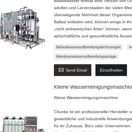
Ballastwasser enthält eine Vielzahl von O
adulten und Larvenstadien der vielen Mee
überwiegende Mehrheit dieser Organismen
Ballast entladen wird, können einige in 
„nicht einheimischen Arten“ können, wenn 
wirtschaftliche und gesundheitliche Aus
Ballastwasseraufbereitungstechnologiet
i
Membranwasseraufbereitungsanlage

Send Email
Einzelheiten
Kleine Wasserreinigungsmaschi
Kleine Wasserreinigungsmaschine
Chunke ist ein professioneller Herstell
gewerbliche und industrielle Anwendungen
für ihr Zuhause, Büro oder Unternehmen.