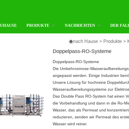
ZUHAUSE
PRODUKTE
NACHRICHTEN
DER FAL

nach Hause
>
Produkte
>
Doppelpass-RO-Systeme
Doppelpass-RO-Systeme
Die Umkehrosmose-Wasseraufbereitungs
angepasst werden. Einige Industrien benö
Unsere Lösung für hochreine Doppeldurchg
Wasseraufbereitungssysteme zur Elektroe
Das Double Pass RO-System hat einen Vo
die Vorbehandlung und dann in die Ro-Me
Wasser, das als Permeat und konzentrier
reduzieren, senden wir Permeat des ers
Wasser wird reiner.