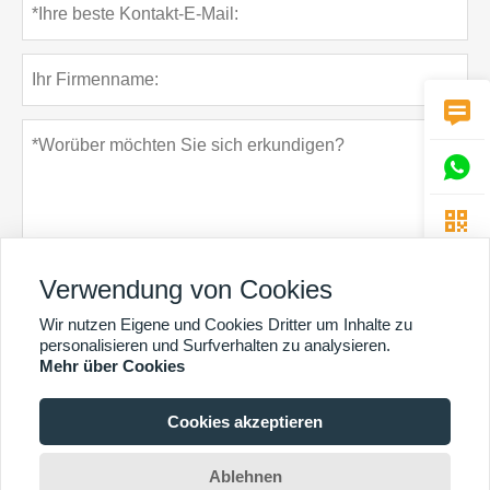



Verwendung von Cookies
Wir nutzen Eigene und Cookies Dritter um Inhalte zu
Datenschutz-Bestimmungen
einreichen
personalisieren und Surfverhalten zu analysieren.
Mehr über Cookies
Cookies akzeptieren
MEHR DIENSTLEISTUNGEN
Copyright By © Guangzhou Chunke Environmental Technology Co. Ltd. E-Mail:
Ablehnen