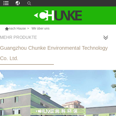

nach Hause
>
Wir über uns
MEHR PRODUKTE
Guangzhou Chunke Environmental Technology
Co. Ltd.