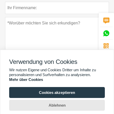



Verwendung von Cookies
Datenschutz-Bestimmungen
einreichen
Wir nutzen Eigene und Cookies Dritter um Inhalte zu
personalisieren und Surfverhalten zu analysieren.
Mehr über Cookies
Cookies akzeptieren
MEHR DIENSTLEISTUNGEN
Copyright By © Guangzhou Chunke Environmental Technology Co. Ltd. E-Mail:
Ablehnen
david@gzchunke.com