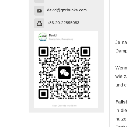
david@gzchunke.com

+86-20-22895083

Je na
Dampf
Wenn 
wie z
und c
Falls
In di
nutze