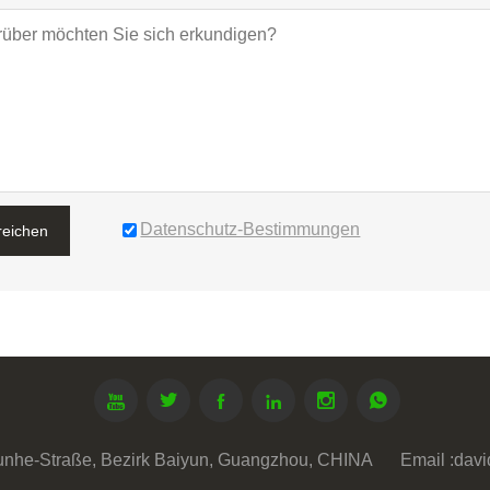
Datenschutz-Bestimmungen
reichen






Junhe-Straße, Bezirk Baiyun, Guangzhou, CHINA
Email :
dav