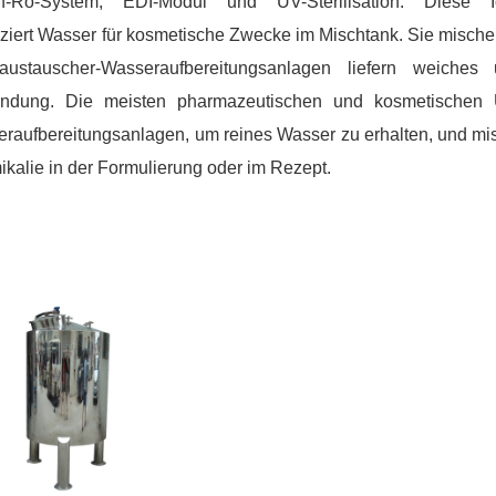
en-Ro-System, EDI-Modul und UV-Sterilisation. Diese Io
ziert Wasser für kosmetische Zwecke im Mischtank. Sie mische
naustauscher-Wasseraufbereitungsanlagen liefern weiche
ndung. Die meisten pharmazeutischen und kosmetischen 
raufbereitungsanlagen, um reines Wasser zu erhalten, und mis
kalie in der Formulierung oder im Rezept.