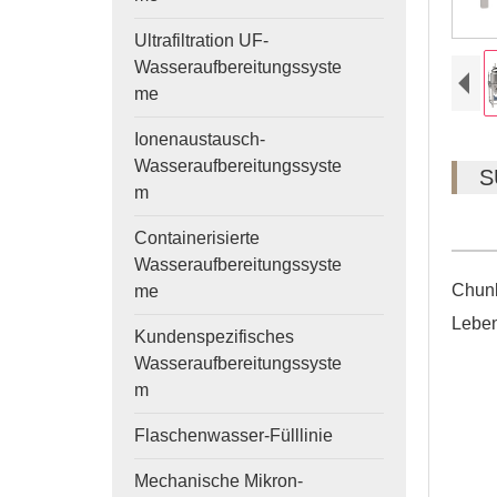
Ultrafiltration UF-
Wasseraufbereitungssyste
me
Ionenaustausch-
Wasseraufbereitungssyste
S
m
Containerisierte
Wasseraufbereitungssyste
Chunk
me
Leben
Kundenspezifisches
Wasseraufbereitungssyste
m
Flaschenwasser-Fülllinie
Mechanische Mikron-