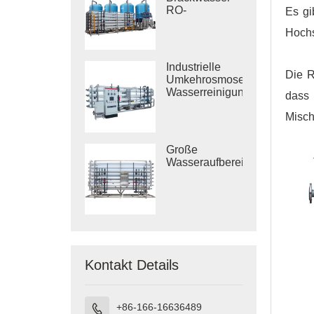
RO-
Es gi
Behandlungssysteme
Hochs
Industrielle
Die R
Umkehrosmose-
Wasserreinigungssysteme
dass
Misch
Große
Wasseraufbereitungsanlagen
Kontakt Details
+86-166-16636489
