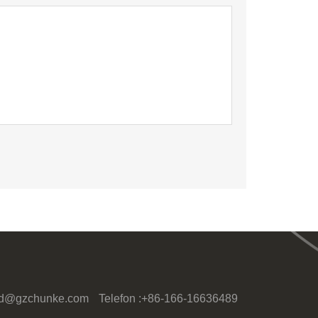
id@gzchunke.com
Telefon :
+86-166-16636489