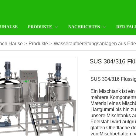
ZUHAUSE
PRODUKTE
NACHRICHTEN
DER FAL
ach Hause
>
Produkte
>
Wasseraufbereitungsanlagen aus Edel
SUS 304/316 Flüs
SUS 304/316 Flüssig
Ein Mischtank ist ein
mehrere Komponente
Material eines Misch
Hartgummi bis hin zu 
unsere Mischtanks au
Edelstahl wird aufgr
glatten Oberfläche d
von Mischbehältern 