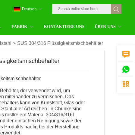
Deutsch
L
FABRIK
KONTAKTIERE UNS
ÜBER UNS
stahl
>
SUS 304/316 Flüssigkeitsmischbehälter

sigkeitsmischbehälter

keitsmischbehälter

 Behälter, der verwendet wird, um
n miteinander zu vermischen. Das
behälters kann von Kunststoff, Glas oder
Stahl aller Art reichen. In Chunke sind
s rostfreiem Material 304/316/316L.
und der einfachen Reinigung sowie der
es Produkts häufig bei der Herstellung
verwendet.