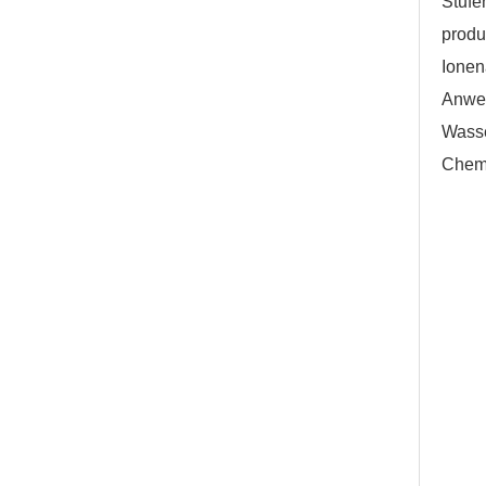
Stuf
produ
Ione
Anwe
Wasse
Chemi