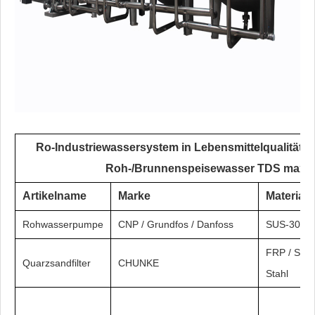
Ro-Industriewassersystem in Lebensmittelqualität T
Roh-/Brunnenspeisewasser TDS max. 
Artikelname
Marke
Material
Rohwasserpumpe
CNP / Grundfos / Danfoss
SUS-304/3
FRP / SS30
Quarzsandfilter
CHUNKE
Stahl