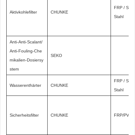
FRP / SS30
Aktivkohlefilter
CHUNKE
Stahl
Anti-Anti-Scalant/
Anti-Fouling-Che
SEKO
mikalien-Dosiersy
stem
FRP / SS30
Wasserenthärter
CHUNKE
Stahl
Sicherheitsfilter
CHUNKE
FRP/PVC/