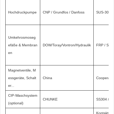
Hochdruckpumpe
CNP / Grundfos / Danfoss
SUS-304/3
Umkehrosmoseg
efäße & Membran
DOW/Toray/Vontron/Hydraulik
FRP / SS30
en
Magnetventile, M
essgeräte, Schalt
China
Cooper/SS
er...
CIP-Waschsystem
CHUNKE
SS304 / FR
(optional)
Kontaktgeb