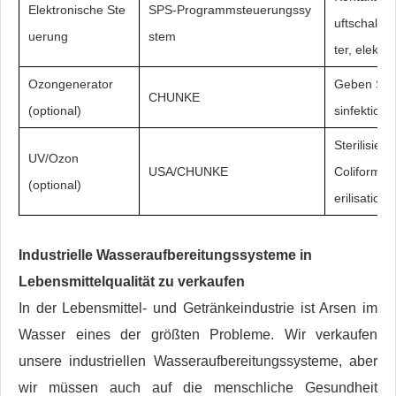
Elektronische Ste
SPS-Programmsteuerungssy
uftschalter
uerung
stem
ter, elektr
Ozongenerator
Geben Sie
CHUNKE
(optional)
sinfektion
Sterilisier
UV/Ozon
USA/CHUNKE
Coliforme,
(optional)
erilisation)
Industrielle Wasseraufbereitungssysteme in
Lebensmittelqualität zu verkaufen
In der Lebensmittel- und Getränkeindustrie ist Arsen im
Wasser eines der größten Probleme. Wir verkaufen
unsere industriellen Wasseraufbereitungssysteme, aber
wir müssen auch auf die menschliche Gesundheit