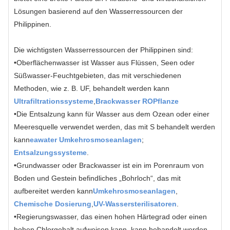
Lösungen basierend auf den Wasserressourcen der
Philippinen.
Die wichtigsten Wasserressourcen der Philippinen sind:
•
Oberflächenwasser ist Wasser aus Flüssen, Seen oder
Süßwasser-Feuchtgebieten, das mit verschiedenen
Methoden, wie z. B. UF, behandelt werden kann
Ultrafiltrationssysteme
,
Brackwasser RO
Pflanze
•
Die Entsalzung kann für Wasser aus dem Ozean oder einer
Meeresquelle verwendet werden, das mit S behandelt werden
kann
eawater Umkehrosmoseanlagen
;
Entsalzungssysteme
.
•
Grundwasser oder Brackwasser ist ein im Porenraum von
Boden und Gestein befindliches „Bohrloch“, das mit
aufbereitet werden kann
Umkehrosmoseanlagen
,
Chemische Dosierung
,
UV-Wassersterilisatoren
.
•
Regierungswasser, das einen hohen Härtegrad oder einen
hohen Chlorgehalt aufweisen kann, kann behandelt werden