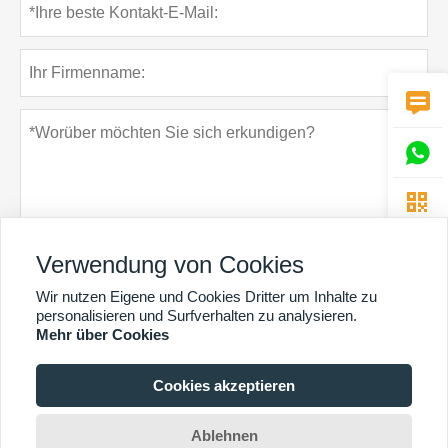



Verwendung von Cookies
Wir nutzen Eigene und Cookies Dritter um Inhalte zu
Datenschutz-Bestimmungen
einreichen
personalisieren und Surfverhalten zu analysieren.
Mehr über Cookies
Cookies akzeptieren
MEHR DIENSTLEISTUNGEN
Copyright By © Guangzhou Chunke Environmental Technology Co. Ltd. E-Mail:
Ablehnen