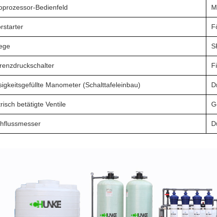
oprozessor-Bedienfeld
M
rstarter
F
ege
S
erenzdruckschalter
F
sigkeitsgefüllte Manometer (Schalttafeleinbau)
D
trisch betätigte Ventile
G
hflussmesser
D