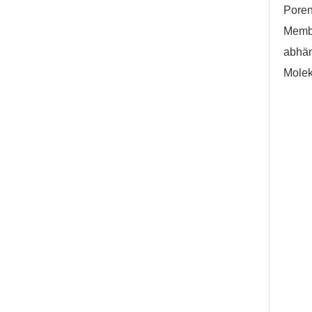
Pore
Membr
abhän
Molek