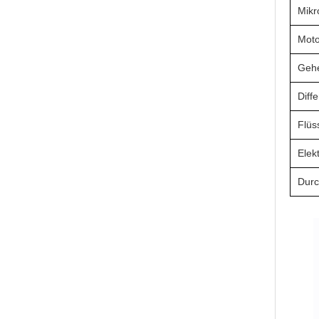
Mikr
Moto
Geh
Diff
Flüs
Elek
Durc