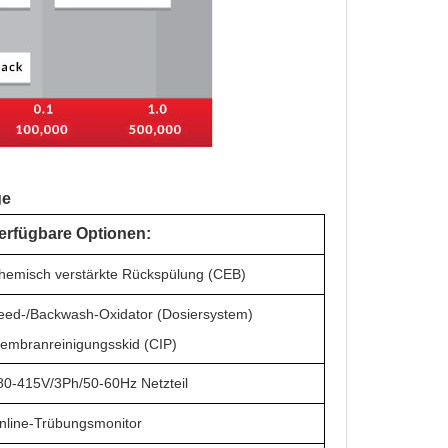
ge
erfügbare Optionen:
hemisch verstärkte Rückspülung (CEB)
eed-/Backwash-Oxidator (Dosiersystem)
embranreinigungsskid (CIP)
80-415V/3Ph/50-60Hz Netzteil
nline-Trübungsmonitor