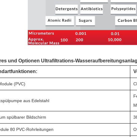
res und Optionen Ultrafiltrations-Wasseraufbereitungsanla
ndartfunktionen:
V
Module (PVC)
C
F
spülpumpe aus Edelstahl
M
um spülbarer Bildschirm
3
dule 80 PVC-Rohrleitungen
O