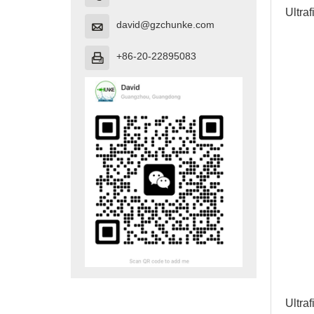
Ultra
david@gzchunke.com

+86-20-22895083

Ultra