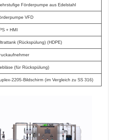
ehrstufige Förderpumpe aus Edelstahl
örderpumpe VFD
PS + HMI
iltrattank (Rückspülung) (HDPE)
ruckaufnehmer
ebläse (für Rückspülung)
uplex-2205-Bildschirm (im Vergleich zu SS 316)