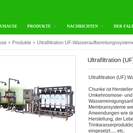
ZUHAUSE
PRODUKTE
NACHRICHTEN
DER FAL
use
>
Produkte
>
Ultrafiltration UF-Wasseraufbereitungssystem
Ultrafiltration 
Ultrafiltration (UF)
Chunke ist Herstelle
Umkehrosmose- und Ul
Wasserreinigungsanla
Membransysteme werd
Anwendungen wie de
Herstellung, der Leb
Trinkwasserprodukti
eingesetzt…. etc.