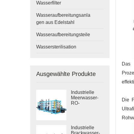
Wasserfilter
Wasseraufbereitungsanla
gen aus Edelstahl
Wasseraufbereitungsteile
Wassersterilisation
Das U
Proze
Ausgewählte Produkte
effek
Industrielle
Meerwasser-
Die 
RO-
Entsalzungssysteme
Ultra
Rohwa
Industrielle
Brackwasser-