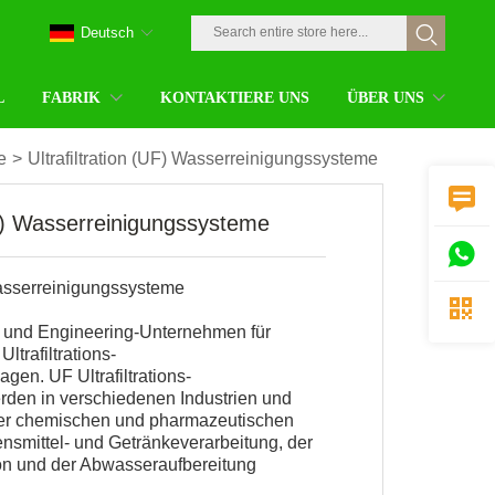
Deutsch
L
FABRIK
KONTAKTIERE UNS
ÜBER UNS
e
>
Ultrafiltration (UF) Wasserreinigungssysteme

(UF) Wasserreinigungssysteme

 Wasserreinigungssysteme

r und Engineering-Unternehmen für
trafiltrations-
gen. UF Ultrafiltrations-
en in verschiedenen Industrien und
r chemischen und pharmazeutischen
ensmittel- und Getränkeverarbeitung, der
on und der Abwasseraufbereitung