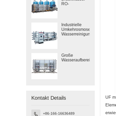
RO-
Behandlungssysteme
Industrielle
Umkehrosmose-
Wasserreinigungssysteme
Große
Wasseraufbereitungsanlagen
UF mi
Kontakt Details
Elem
erwie
+86-166-16636489
