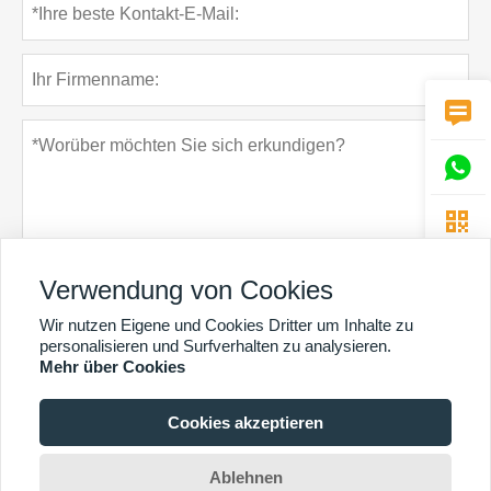



Verwendung von Cookies
Wir nutzen Eigene und Cookies Dritter um Inhalte zu
Datenschutz-Bestimmungen
einreichen
personalisieren und Surfverhalten zu analysieren.
Mehr über Cookies
Cookies akzeptieren
MEHR DIENSTLEISTUNGEN
Copyright By © Guangzhou Chunke Environmental Technology Co. Ltd. E-Mail:
Ablehnen