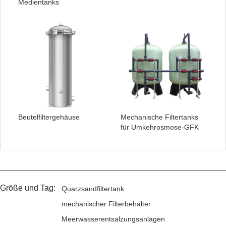
Medientanks
Beutelfiltergehäuse
Mechanische Filtertanks
für Umkehrosmose-GFK
Größe und Tag:
Quarzsandfiltertank
mechanischer Filterbehälter
Meerwasserentsalzungsanlagen