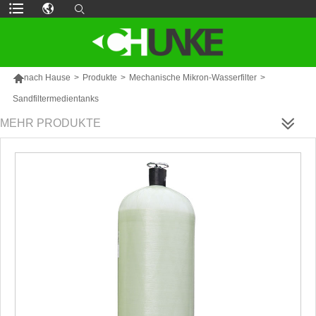

nach Hause
>
Produkte
>
Mechanische Mikron-Wasserfilter
>
Sandfiltermedientanks
MEHR PRODUKTE