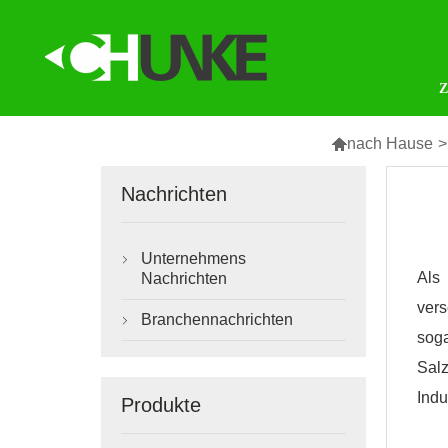

nach Hause
>
Nachrichten
Unternehmens

Als
Nachrichten
ver
Branchennachrichten

sog
Sal
Indu
Produkte