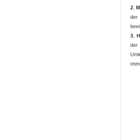
2. 
der
beei
3. 
der
Umk
imme