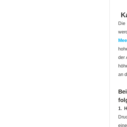
K
Die
wer
Mee
hohe
der 
höhe
an d
Be
fo
1. 
Dru
eine