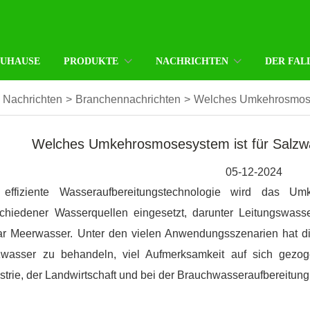
ZUHAUSE
PRODUKTE
NACHRICHTEN
DER FAL
Nachrichten
>
Branchennachrichten
>
Welches Umkehrosmoses
Welches Umkehrosmosesystem ist für Salzw
05-12-2024
 effiziente Wasseraufbereitungstechnologie wird das U
schiedener Wasserquellen eingesetzt, darunter Leitungswas
ar Meerwasser. Unter den vielen Anwendungsszenarien hat d
zwasser zu behandeln, viel Aufmerksamkeit auf sich gezoge
strie, der Landwirtschaft und bei der Brauchwasseraufbereitun