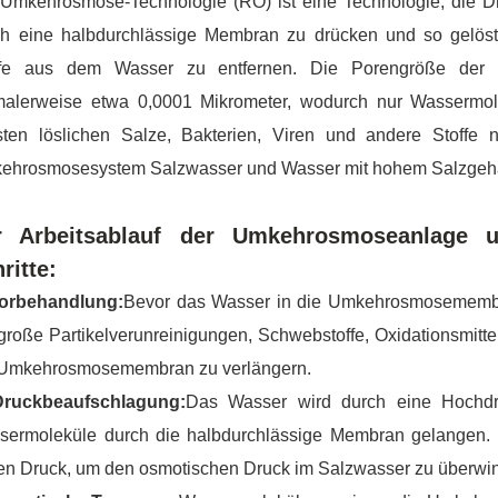
 Umkehrosmose-Technologie (RO) ist eine Technologie, die D
ch eine halbdurchlässige Membran zu drücken und so gelöst
ffe aus dem Wasser zu entfernen. Die Porengröße der 
malerweise etwa 0,0001 Mikrometer, wodurch nur Wassermol
sten löslichen Salze, Bakterien, Viren und andere Stoffe 
ehrosmosesystem Salzwasser und Wasser mit hohem Salzgeha
r Arbeitsablauf der Umkehrosmoseanlage u
ritte:
Vorbehandlung:
Bevor das Wasser in die Umkehrosmosemembr
roße Partikelverunreinigungen, Schwebstoffe, Oxidationsmitt
 Umkehrosmosemembran zu verlängern.
Druckbeaufschlagung:
Das Wasser wird durch eine Hochdr
sermoleküle durch die halbdurchlässige Membran gelangen. D
en Druck, um den osmotischen Druck im Salzwasser zu überwi