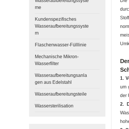
Die
Wasseraufbereitungssyste
me
dur
Sto
Kundenspezifisches
Wasseraufbereitungssyste
nor
m
mei
Umk
Flaschenwasser-Fülllinie
Mechanische Mikron-
De
Wasserfilter
Sch
Wasseraufbereitungsanla
1. 
gen aus Edelstahl
um g
Wasseraufbereitungsteile
der
2. 
Wassersterilisation
Was
hoh