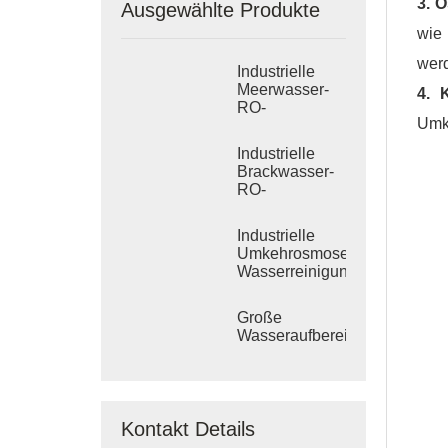
3. 
Ausgewählte Produkte
wie
wer
Industrielle
Meerwasser-
4. 
RO-
Umk
Entsalzungssysteme
Industrielle
Brackwasser-
RO-
Behandlungssysteme
Industrielle
Umkehrosmose-
Wasserreinigungssysteme
Große
Wasseraufbereitungsanlagen
Kontakt Details