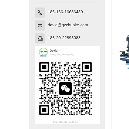
+86-166-16636489

david@gzchunke.com

+86-20-22895083
