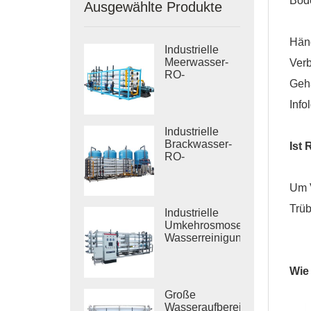
Bode
Ausgewählte Produkte
Häng
Industrielle
Meerwasser-
Verb
RO-
Geha
Entsalzungssysteme
Inf
Industrielle
Brackwasser-
Ist
RO-
Behandlungssysteme
Um V
Trüb
Industrielle
Umkehrosmose-
Wasserreinigungssysteme
Wie
Große
Wasseraufbereitungsanlagen