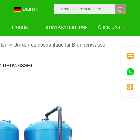
Deutsch
L
FABRIK
KONTAKTIERE UNS
ÜBER UNS
ten
>
Umkehrosmoseanlage für Brunnenwasser

unnenwasser

