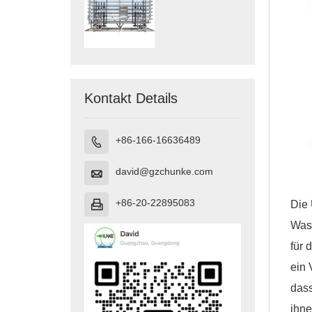
Kontakt Details
+86-166-16636489

david@gzchunke.com

+86-20-22895083
Die 

Was
für 
ein 
dass
ihne