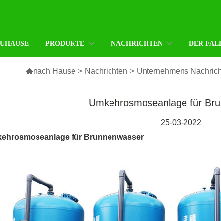
ZUHAUSE
PRODUKTE
NACHRICHTEN
DER FAL

nach Hause
>
Nachrichten
>
Unternehmens Nachrich
Umkehrosmoseanlage für Br
25-03-2022
ehrosmoseanlage für Brunnenwasser