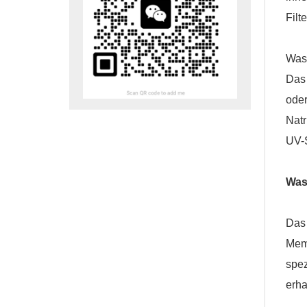
Filt
Wass
Das 
oder
Natr
UV-S
Was
Das
Mem
spez
erha