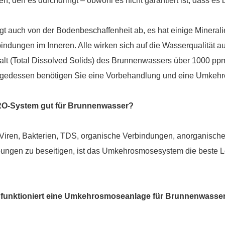
n, den es durchdringt – obwohl es nicht garantiert ist, dass es ba
t auch von der Bodenbeschaffenheit ab, es hat einige Mineral
indungen im Inneren. Alle wirken sich auf die Wasserqualität 
lt (Total Dissolved Solids) des Brunnenwassers über 1000 ppm
olgedessen benötigen Sie eine Vorbehandlung und eine Umkeh
 RO-System gut für Brunnenwasser?
iren, Bakterien, TDS, organische Verbindungen, anorganische 
ungen zu beseitigen, ist das Umkehrosmosesystem die beste 
 funktioniert eine Umkehrosmoseanlage für Brunnenwasse