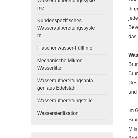
Wasseraufbereitungssyste
me
Ihre
jede
Kundenspezifisches
Bevo
Wasseraufbereitungssyste
m
das,
Flaschenwasser-Fülllinie
Was
Mechanische Mikron-
Brun
Wasserfilter
Brun
Wasseraufbereitungsanla
Gest
gen aus Edelstahl
und 
Wasseraufbereitungsteile
Im 
Wassersterilisation
Brun
Mikr