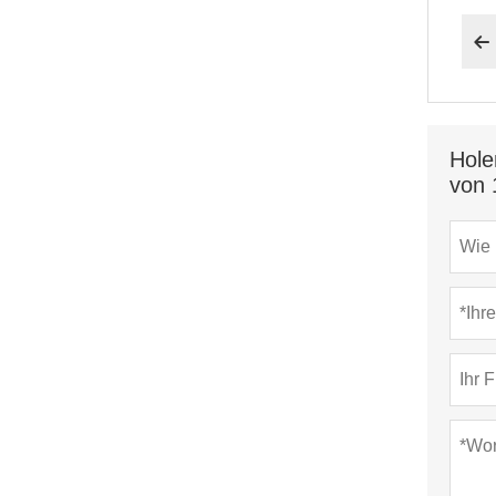

Hole
von 