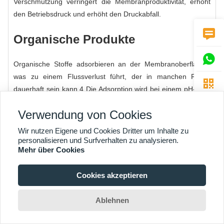
Verschmutzung verringert die Membranproduktivität, erhöht
den Betriebsdruck und erhöht den Druckabfall.

Organische Produkte

Organische Stoffe adsorbieren an der Membranoberfläche,
was zu einem Flussverlust führt, der in manchen Fällen

dauerhaft sein kann.4 Die Adsorption wird bei einem pH-Wert
unter 9 begünstigt, wenn die organischen Verbindungen
Verwendung von Cookies
positiv geladen sind. Besonders problematisch sind
emulgierte organische Stoffe, die einen organischen Film auf
Wir nutzen Eigene und Cookies Dritter um Inhalte zu
der Membranoberfläche bilden können. Organischer Bewuchs
personalisieren und Surfverhalten zu analysieren.
Mehr über Cookies
verstärkt den mikrobiellen Bewuchs, da viele organische
Stoffe Nährstoffe für Mikroben sind. Es wird empfohlen, dass
Cookies akzeptieren
die organische Konzentration, gemessen am gesamten
organischen Kohlenstoff (TOC), weniger als 3 ppm beträgt,
Ablehnen
um das Fouling-Potenzial zu minimieren. Organische
Verschmutzung der Membran verringert die Produktivität der