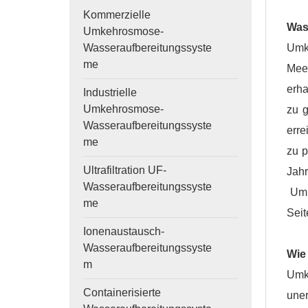
Kommerzielle
Was
Umkehrosmose-
Umk
Wasseraufbereitungssyste
me
Mee
erha
Industrielle
Umkehrosmose-
zu 
Wasseraufbereitungssyste
erre
me
zu p
Ultrafiltration UF-
Jah
Wasseraufbereitungssyste
Um 
me
Seit
Ionenaustausch-
Wasseraufbereitungssyste
Wie
m
Umk
Containerisierte
une