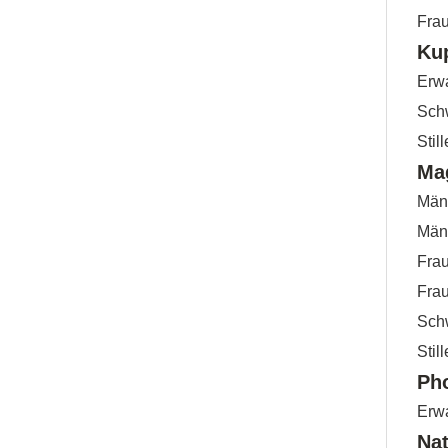
Fra
Ku
Erwa
Sch
Stil
Ma
Männ
Männ
Frau
Frau
Sch
Stil
Ph
Erw
Na