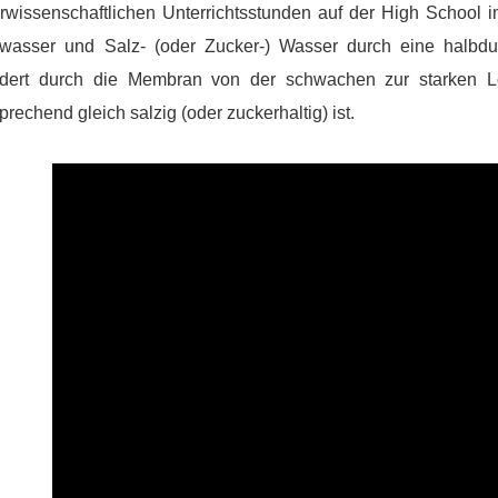
rwissenschaftlichen Unterrichtsstunden auf der High School
wasser und Salz- (oder Zucker-) Wasser durch eine halbdu
dert durch die Membran von der schwachen zur starken L
prechend gleich salzig (oder zuckerhaltig) ist.