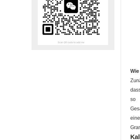
Wie
Zunä
dass
so 
Gesa
eine
Gram
Kal