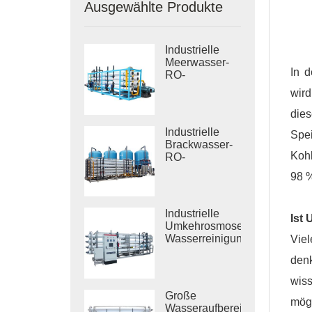
Ausgewählte Produkte
Industrielle
Meerwasser-
In 
RO-
Entsalzungssysteme
wird
die
Industrielle
Spei
Brackwasser-
Kohl
RO-
Behandlungssysteme
98 
Industrielle
Ist
Umkehrosmose-
Wasserreinigungssysteme
Vie
den
wis
Große
mögl
Wasseraufbereitungsanlagen