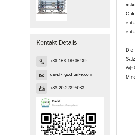
ris
Chlo
entf
ent
Kontakt Details
Die
Sal
+86-166-16636489

WHO-
david@gzchunke.com

Mine
+86-20-22895083
