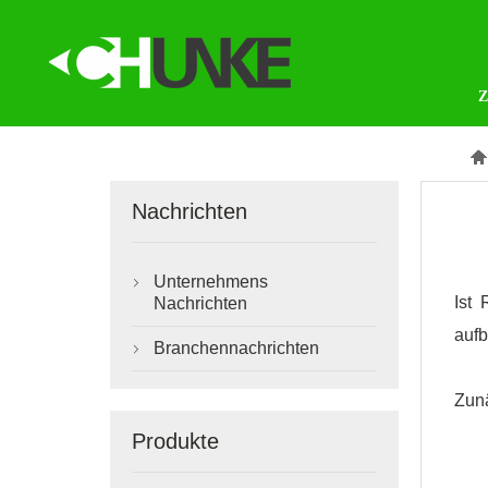

Nachrichten
Unternehmens

Ist
Nachrichten
aufb
Branchennachrichten

Zunä
Produkte