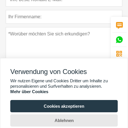



Verwendung von Cookies
Wir nutzen Eigene und Cookies Dritter um Inhalte zu
Datenschutz-Bestimmungen
einreichen
personalisieren und Surfverhalten zu analysieren.
Mehr über Cookies
Cookies akzeptieren
MEHR DIENSTLEISTUNGEN
Copyright By © Guangzhou Chunke Environmental Technology Co. Ltd. E-Mail:
Ablehnen
david@gzchunke.com