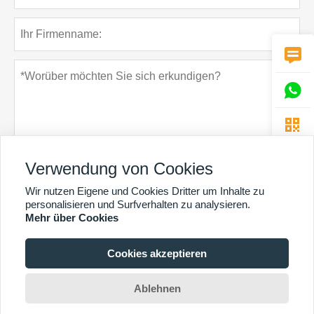



Verwendung von Cookies
Wir nutzen Eigene und Cookies Dritter um Inhalte zu
Datenschutz-Bestimmungen
einreichen
personalisieren und Surfverhalten zu analysieren.
Mehr über Cookies
Cookies akzeptieren
MEHR DIENSTLEISTUNGEN
Copyright By © Guangzhou Chunke Environmental Technology Co. Ltd. E-Mail:
Ablehnen
david@gzchunke.com