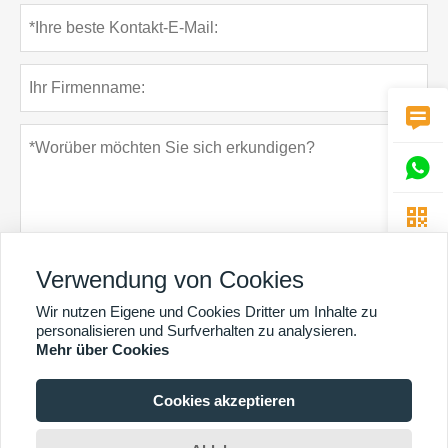



Verwendung von Cookies
Wir nutzen Eigene und Cookies Dritter um Inhalte zu
Datenschutz-Bestimmungen
einreichen
personalisieren und Surfverhalten zu analysieren.
Mehr über Cookies
Cookies akzeptieren
MEHR DIENSTLEISTUNGEN
Copyright By © Guangzhou Chunke Environmental Technology Co. Ltd. E-Mail: