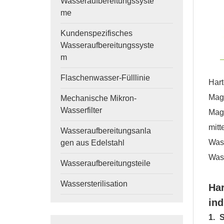
Wasseraufbereitungssyste
me
Kundenspezifisches
Wasseraufbereitungssyste
m
Flaschenwasser-Fülllinie
Har
Mag
Mechanische Mikron-
Wasserfilter
Mag
mit
Wasseraufbereitungsanla
Wass
gen aus Edelstahl
Was
Wasseraufbereitungsteile
Wassersterilisation
Ha
ind
1. 