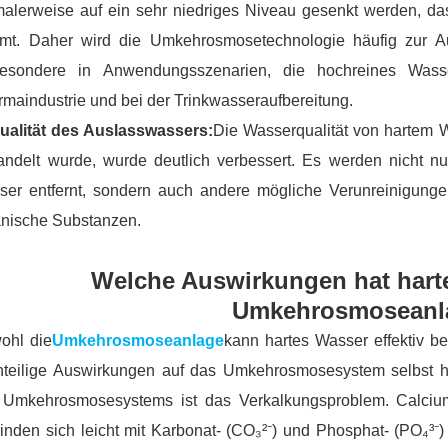
malerweise auf ein sehr niedriges Niveau gesenkt werden, 
mt. Daher wird die Umkehrosmosetechnologie häufig zur Au
besondere in Anwendungsszenarien, die hochreines Wasse
maindustrie und bei der Trinkwasseraufbereitung.
Qualität des Auslasswassers:
Die Wasserqualität von hartem
andelt wurde, wurde deutlich verbessert. Es werden nicht 
ser entfernt, sondern auch andere mögliche Verunreinigungen
anische Substanzen.
Welche Auswirkungen hat harte
Umkehrosmoseanl
ohl die
Umkehrosmoseanlage
kann hartes Wasser effektiv b
hteilige Auswirkungen auf das Umkehrosmosesystem selbst h
 Umkehrosmosesystems ist das Verkalkungsproblem. Calci
inden sich leicht mit Karbonat- (CO₃²⁻) und Phosphat- (PO₄³⁻)