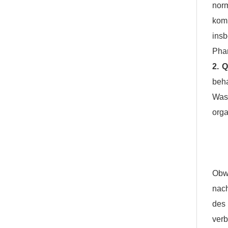
nor
kom
ins
Phar
2. 
beh
Was
org
Obw
nac
des
verb