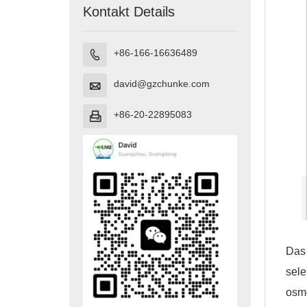
Kontakt Details
+86-166-16636489

david@gzchunke.com

+86-20-22895083

Das
sel
osm