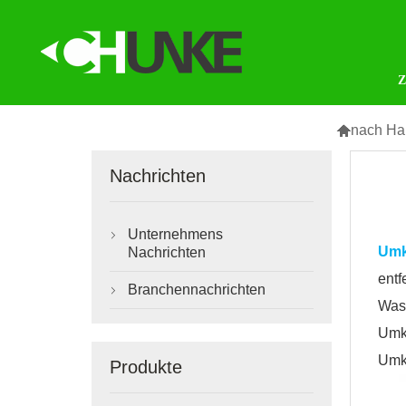

nach Ha
Nachrichten
Unternehmens

Umk
Nachrichten
entf
Branchennachrichten

Was
Umk
Umke
Produkte