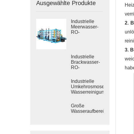
Ausgewählte Produkte
Hei
verr
Industrielle
2. 
Meerwasser-
unl
RO-
Entsalzungssysteme
rein
3. 
Industrielle
wei
Brackwasser-
RO-
hab
Behandlungssysteme
Industrielle
Umkehrosmose-
Wasserreinigungssysteme
Große
Wasseraufbereitungsanlagen