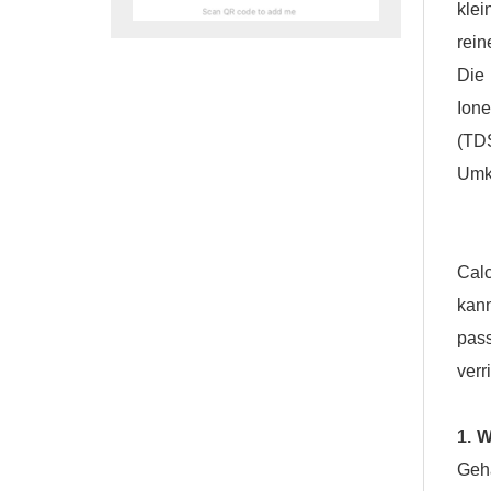
klei
rei
Die
Ione
(TD
Umke
Cal
kan
pas
verr
1. 
Geh