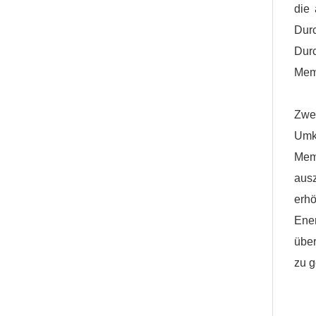
die
Durc
Dur
Mem
Zwe
Umk
Mem
aus
erh
Ene
übe
zu g