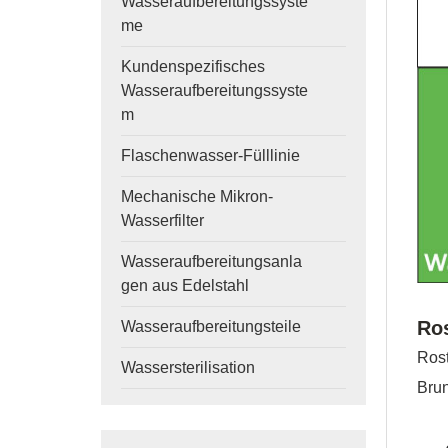
Wasseraufbereitungssyste
me
Kundenspezifisches
Wasseraufbereitungssyste
m
Flaschenwasser-Fülllinie
Mechanische Mikron-
Wasserfilter
Wasseraufbereitungsanla
gen aus Edelstahl
Ro
Wasseraufbereitungsteile
Rost
Wassersterilisation
Bru
● E