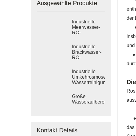
Ausgewählte Produkte
enth
der 
Industrielle
● A
Meerwasser-
RO-
insb
Entsalzungssysteme
und 
Industrielle
Brackwasser-
● K
RO-
Behandlungssysteme
durc
Industrielle
Umkehrosmose-
Di
Wasserreinigungssysteme
Rost
Große
ausw
Wasseraufbereitungsanlagen
● A
das
Kontakt Details