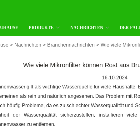
ZUHAUSE
PRODUKTE
NACHRICHTEN
DER FAL
ause
>
Nachrichten
>
Branchennachrichten
>
Wie viele Mikron
Wie viele Mikronfilter können Rost aus B
16-10-2024
nenwasser gilt als wichtige Wasserquelle für viele Haushalte,
emeinen als rein und natürlich angesehen. Das Problem mit R
ch häufig Probleme, da es zu schlechter Wasserqualität und 
nheit der Wasserqualität sicherzustellen, installieren vi
nnenwasser zu entfernen.