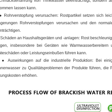
chmackserfahrung von Trinkwasser beeinträchtigt, sondern a
kommen lassen kann.
ohrverstopfung verursachen: Rostpartikel setzen sich leich
agerungen Rohrverstopfungen verursachen und den normal
nträchtigen.
chäden an Haushaltsgeräten und -anlagen: Rost beschleunigt 
agen, insbesondere bei Geräten wie Warmwasserbereitern
äteschäden oder Leistungseinbußen führen kann.
uswirkungen auf die industrielle Produktion: Bei einig
nenwasser zu Qualitätsproblemen der Produkte führen, die Pr
tungskosten erhöhen.