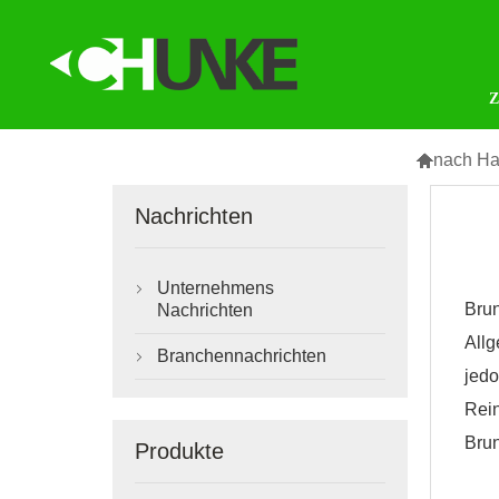

nach H
Nachrichten
Unternehmens

Brun
Nachrichten
Allg
Branchennachrichten

jedo
Rei
Bru
Produkte