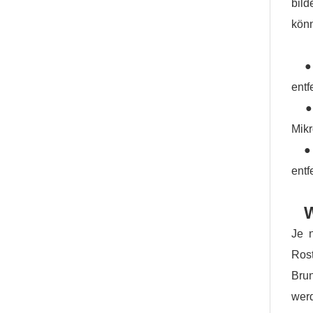
bild
könn
● Gr
entf
● Mi
Mikr
● Kl
entf
W
Je n
Ros
Brun
wer