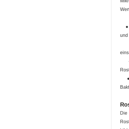
Mikr
Wert
● Gr
und 
● M
eins
● F
Rost
● Ul
Bakt
Ros
Die
Ros