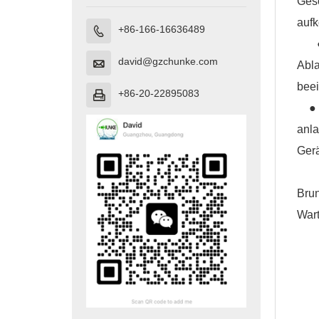
Ges
auf
+86-166-16636489

● R
david@gzchunke.com

Abl
beei
+86-20-22895083

● S
anl
Ger
● A
Brun
War