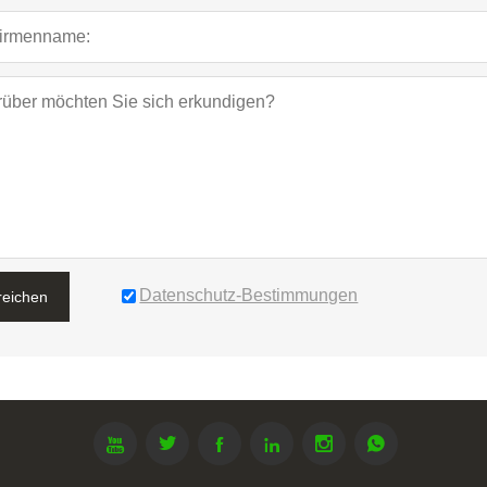
Datenschutz-Bestimmungen
reichen





