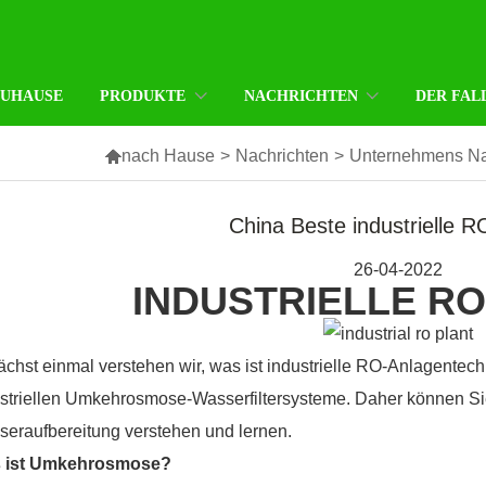
ZUHAUSE
PRODUKTE
NACHRICHTEN
DER FAL

nach Hause
>
Nachrichten
>
Unternehmens Na
China Beste industrielle 
26-04-2022
INDUSTRIELLE R
chst einmal verstehen wir, was ist industrielle RO-Anlagentechn
striellen Umkehrosmose-Wasserfiltersysteme. Daher können Si
eraufbereitung verstehen und lernen.
 ist Umkehrosmose?