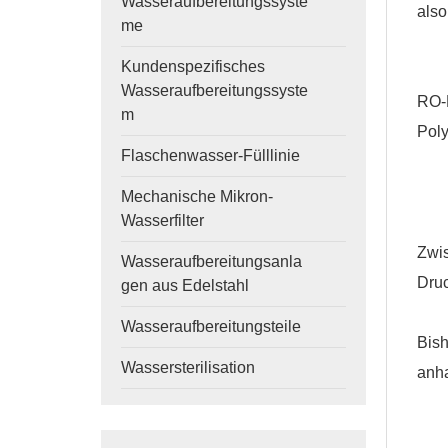
Wasseraufbereitungssyste
also
me
Kundenspezifisches
Wasseraufbereitungssyste
RO-M
m
Poly
Flaschenwasser-Fülllinie
Mechanische Mikron-
Wasserfilter
Zwis
Wasseraufbereitungsanla
Druc
gen aus Edelstahl
Wasseraufbereitungsteile
Bish
Wassersterilisation
anh