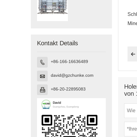
Sch
Mine
Kontakt Details

+86-166-16636489

david@gzchunke.com

Hole
+86-20-22895083

von 