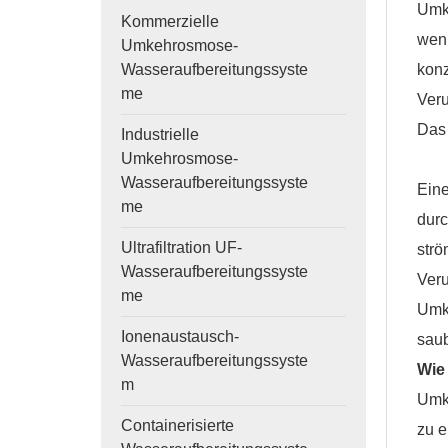
Umke
Kommerzielle
wenn
Umkehrosmose-
konz
Wasseraufbereitungssyste
me
Veru
Das
Industrielle
Umkehrosmose-
Wasseraufbereitungssyste
Eine
me
durc
Ultrafiltration UF-
strö
Wasseraufbereitungssyste
Veru
me
Umke
Ionenaustausch-
sau
Wasseraufbereitungssyste
Wie 
m
Umke
Containerisierte
zu e