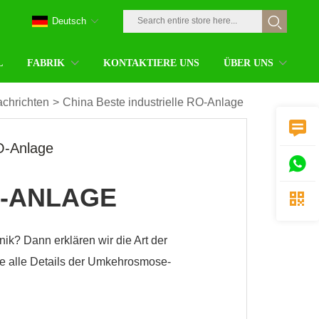
Deutsch
L
FABRIK
KONTAKTIERE UNS
ÜBER UNS
chrichten
>
China Beste industrielle RO-Anlage

RO-Anlage

O-ANLAGE

ik? Dann erklären wir die Art der
e alle Details der Umkehrosmose-