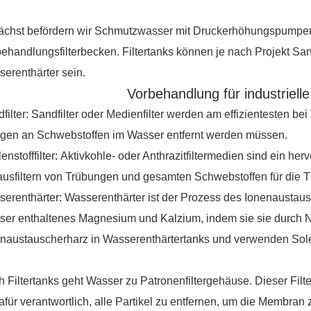
ächst befördern wir Schmutzwasser mit Druckerhöhungspump
ehandlungsfilterbecken. Filtertanks können je nach Projekt Sandfi
erenthärter sein.
Vorbehandlung für industriel
filter:
Sandfilter oder Medienfilter werden am effizientesten be
gen an Schwebstoffen im Wasser entfernt werden müssen.
enstofffilter:
Aktivkohle- oder Anthrazitfiltermedien sind ein her
usfiltern von Trübungen und gesamten Schwebstoffen für die 
erenthärter:
Wasserenthärter ist der Prozess des Ionenaustau
er enthaltenes Magnesium und Kalzium, indem sie sie durch N
enaustauscherharz in Wasserenthärtertanks und verwenden Sol
 Filtertanks geht Wasser zu
Patronenfiltergehäuse
. Dieser Fil
dafür verantwortlich, alle Partikel zu entfernen, um die Membran 