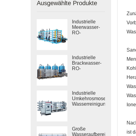
Ausgewählte Produkte
Zun
Industrielle
Vorb
Meerwasser-
Wass
RO-
Entsalzungssysteme
Sand
Industrielle
Men
Brackwasser-
Kohl
RO-
Behandlungssysteme
Hera
Wass
Industrielle
Wass
Umkehrosmose-
Wasserreinigungssysteme
Ion
Nach
Große
ist 
Wasseraufbereitungsanlagen