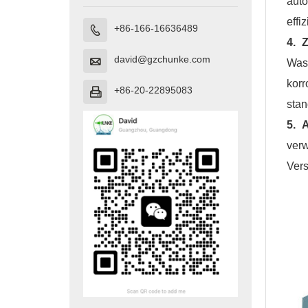
auto
effi
+86-166-16636489

4. 
david@gzchunke.com

Was
kor
+86-20-22895083

stan
5. 
ver
Vers