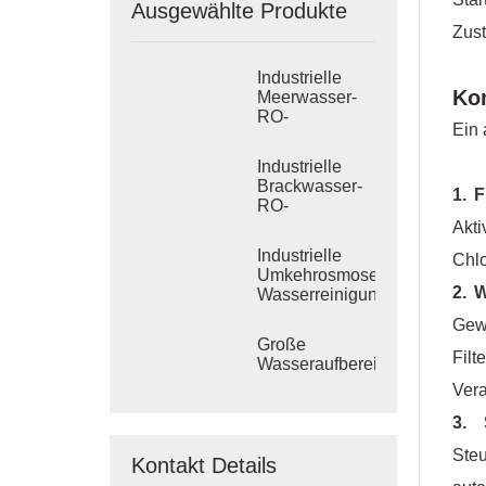
Ausgewählte Produkte
Zust
Industrielle
Ko
Meerwasser-
RO-
Ein 
Entsalzungssysteme
Industrielle
Brackwasser-
1. F
RO-
Behandlungssysteme
Akti
Industrielle
Chlo
Umkehrosmose-
2. 
Wasserreinigungssysteme
Gew
Große
Filt
Wasseraufbereitungsanlagen
Vera
3. 
Ste
Kontakt Details