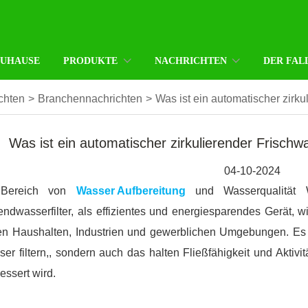
ZUHAUSE
PRODUKTE
NACHRICHTEN
DER FAL
chten
>
Branchennachrichten
>
Was ist ein automatischer zirku
Was ist ein automatischer zirkulierender Frischwa
04-10-2024
Bereich von
Wasser Aufbereitung
und Wasserqualität W
ndwasserfilter, als effizientes und energiesparendes Gerät, wi
en Haushalten, Industrien und gewerblichen Umgebungen. Es k
er filtern,, sondern auch das halten Fließfähigkeit und Aktiv
essert wird.