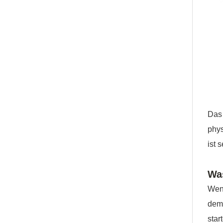
Das 
phys
ist 
Wa
Wenn
dem
sta