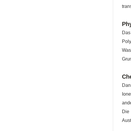
tran
Phy
Das 
Poly
Wass
Grun
Che
Dann
Ion
and
Die
Aus