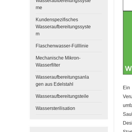
Wasseraufbereitungssyste
me
Kundenspezifisches
Wasseraufbereitungssyste
m
Flaschenwasser-Fülllinie
Mechanische Mikron-
Wasserfilter
Wasseraufbereitungsanla
gen aus Edelstahl
Ein 
Wasseraufbereitungsteile
Veru
umfa
Wassersterilisation
Sau
Desi
Star