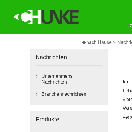

nach Hause
>
Nachri
Nachrichten
Unternehmens

Im 
Nachrichten
Lebe
Branchennachrichten

viel
Wass
verb
Produkte