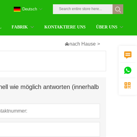
Deutsch
L
FABRIK
KONTAKTIERE UNS
ÜBER UNS

nach Hause
>



ell wie möglich antworten (innerhalb