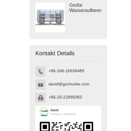
Große
Wasseraufbereitungsanlagen
Kontakt Details
+86-166-16636489

david@gzchunke.com

+86-20-22895083
