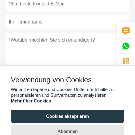



Verwendung von Cookies
Wir nutzen Eigene und Cookies Dritter um Inhalte zu
Datenschutz-Bestimmungen
einreichen
personalisieren und Surfverhalten zu analysieren.
Mehr über Cookies
Cookies akzeptieren
MEHR DIENSTLEISTUNGEN
Copyright By © Guangzhou Chunke Environmental Technology Co. Ltd. E-Mail:
Ablehnen